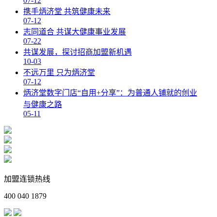
07-12
携手炳济堂 共筑健康未来
07-12
志同道合 共谋大健康事业发展
07-22
共谋发展，探讨招商加盟新机遇
10-03
不远万里 只为炳济堂
07-12
炳济堂数字门店“自用+分享”：为普通人铺就的创业
与健康之路
05-11
加盟连锁热线
400 040 1879