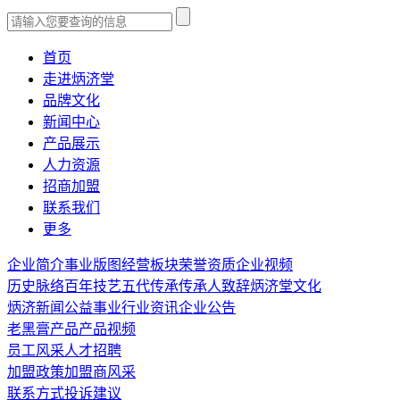
首页
走进炳济堂
品牌文化
新闻中心
产品展示
人力资源
招商加盟
联系我们
更多
企业简介
事业版图
经营板块
荣誉资质
企业视频
历史脉络
百年技艺
五代传承
传承人致辞
炳济堂文化
炳济新闻
公益事业
行业资讯
企业公告
老黑膏产品
产品视频
员工风采
人才招聘
加盟政策
加盟商风采
联系方式
投诉建议