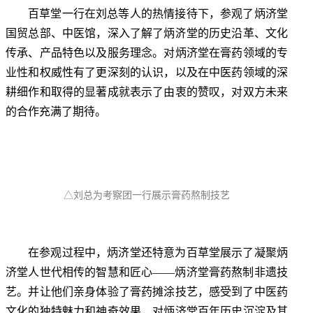
百草堂一行在刘总等人的热情接待下，参观了炳济堂
国贸总部、中医馆，
深入了解了炳济堂的历史沿革、文化
传承、产品特色以及服务理念
。对炳济堂
在膏药领域的专
业性和权威性有了更深刻的认识，以及
在中医药领域的深
耕细作和取得的显著成就表示了由衷的赞叹，
对双方未来
的合作充满了期待。
△刘总为考察团一行展示膏药熬制技艺
在参观过程中，炳济堂还特意为百草堂展示了凝聚炳
济堂人世代相传的智慧和匠心——炳济堂膏药熬制非遗技
艺。并让他们亲身体验了膏药摊涂技艺，感受到了中医药
文化的独特魅力和神奇效果，对炳济堂
百年历史沉淀及其