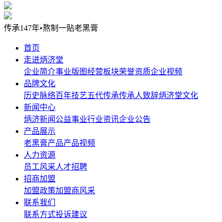
传承147年•熬制一贴老黑膏
首页
走进炳济堂
企业简介
事业版图
经营板块
荣誉资质
企业视频
品牌文化
历史脉络
百年技艺
五代传承
传承人致辞
炳济堂文化
新闻中心
炳济新闻
公益事业
行业资讯
企业公告
产品展示
老黑膏产品
产品视频
人力资源
员工风采
人才招聘
招商加盟
加盟政策
加盟商风采
联系我们
联系方式
投诉建议