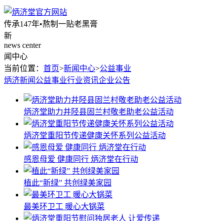
传承147年•熬制一贴老黑膏
新
news center
闻中心
当前位置：
首页
>
新闻中心
>
公益事业
炳济新闻
公益事业
行业资讯
企业公告
炳济堂助力井陉县固兰村敬老助老公益活动
炳济堂重阳节传递健康关怀系列公益活动
感恩母爱 健康同行 炳济堂在行动
植此“新绿” 共创绿美家园
最美环卫工 暖心大锅菜