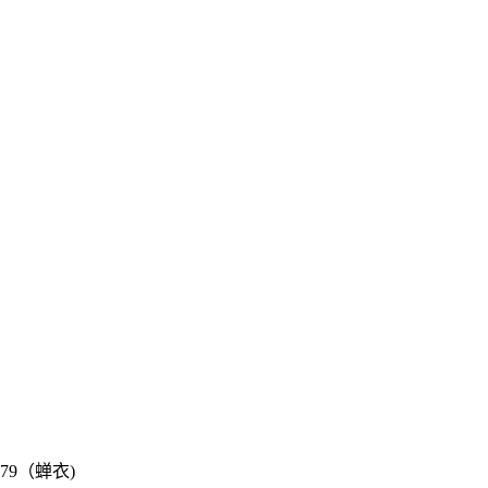
879（蝉衣)