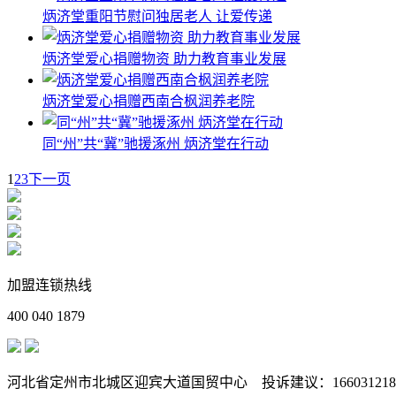
炳济堂重阳节慰问独居老人 让爱传递
炳济堂爱心捐赠物资 助力教育事业发展
炳济堂爱心捐赠西南合枫润养老院
同“州”共“冀”驰援涿州 炳济堂在行动
1
2
3
下一页
加盟连锁热线
400 040 1879
河北省定州市北城区迎宾大道国贸中心
投诉建议：16603121