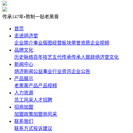
传承147年•熬制一贴老黑膏
首页
走进炳济堂
企业简介
事业版图
经营板块
荣誉资质
企业视频
品牌文化
历史脉络
百年技艺
五代传承
传承人致辞
炳济堂文化
新闻中心
炳济新闻
公益事业
行业资讯
企业公告
产品展示
老黑膏产品
产品视频
人力资源
员工风采
人才招聘
招商加盟
加盟政策
加盟商风采
联系我们
联系方式
投诉建议