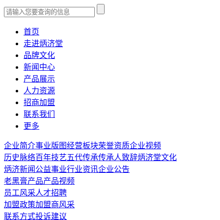
首页
走进炳济堂
品牌文化
新闻中心
产品展示
人力资源
招商加盟
联系我们
更多
企业简介
事业版图
经营板块
荣誉资质
企业视频
历史脉络
百年技艺
五代传承
传承人致辞
炳济堂文化
炳济新闻
公益事业
行业资讯
企业公告
老黑膏产品
产品视频
员工风采
人才招聘
加盟政策
加盟商风采
联系方式
投诉建议