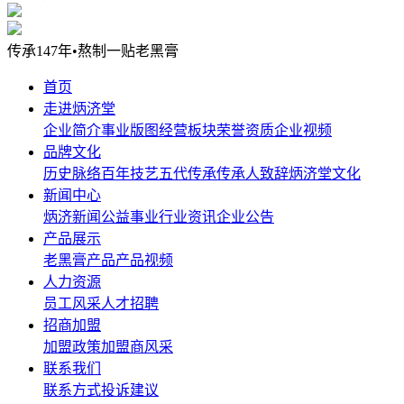
传承147年•熬制一贴老黑膏
首页
走进炳济堂
企业简介
事业版图
经营板块
荣誉资质
企业视频
品牌文化
历史脉络
百年技艺
五代传承
传承人致辞
炳济堂文化
新闻中心
炳济新闻
公益事业
行业资讯
企业公告
产品展示
老黑膏产品
产品视频
人力资源
员工风采
人才招聘
招商加盟
加盟政策
加盟商风采
联系我们
联系方式
投诉建议