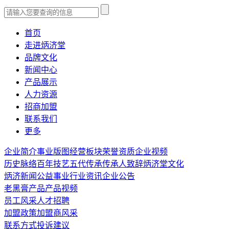
首页
走进炳济堂
品牌文化
新闻中心
产品展示
人力资源
招商加盟
联系我们
更多
企业简介
事业版图
经营板块
荣誉资质
企业视频
历史脉络
百年技艺
五代传承
传承人致辞
炳济堂文化
炳济新闻
公益事业
行业资讯
企业公告
老黑膏产品
产品视频
员工风采
人才招聘
加盟政策
加盟商风采
联系方式
投诉建议