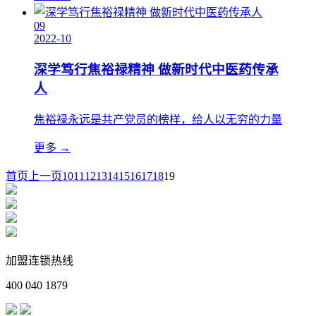
09
2022-10
深学笃行焦裕禄精神 做新时代中医药传承
人
焦裕禄永远是共产党员的榜样，给人以无穷的力量
更多 →
首页
上一页
10
11
12
13
14
15
16
17
18
19
加盟连锁热线
400 040 1879